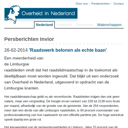
Over ons
Persberichten
Contact
Nederland
Provincie
Gemeente
Waterschappen
Persberichten Invior
26-02-2014
'Raadswerk belonen als echte baan'
Een meerderheid van
de Limburgse
raadsleden vindt dat het raadslidmaatschap in de toekomst als
deeltijdbaan moet worden ingevuld. Dat blijkt uit een onderzoek
van Overheid in Nederland, uitgevoerd in opdracht van de
Limburgse kranten.
Het raadslidmaatschap geldt nu als nevenfunctie. Raadsleden krijgen dan ook geen
salaris, maar een vergoeding. De hoogte ervan varieert van 228 tot 2138 euro bruto
per maand, afhankelijk van de grootte van de gemeente. Van de 254 respondenten,
meer dan een derde van alle Limburgse raadsleden, is 60 procent voorstander van
professionalisering van hun raadswerk tot een officiële parttime job. De hoge werkdruk
speelt daarbij een grote rol.
Het leeuwendeel van de gemeenteraadsleden in Limburg - bijna 70 procent van de