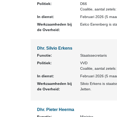
Politiek:
D66
Coalitie
, aantal zetels
In dienst:
Februari 2026 (5 maan
Werkzaamheden bij
Eelco Eerenberg is sta
de Overheid:
Dhr. Silvio Erkens
Functie:
Staatssecretaris
Politiek:
VVD
Coalitie
, aantal zetels
In dienst:
Februari 2026 (5 maan
Werkzaamheden bij
Silvio Erkens is staat
de Overheid:
Jetten.
Dhr. Pieter Heerma
Functie:
Minister