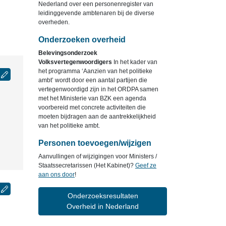
Nederland over een personenregister van
leidinggevende ambtenaren bij de diverse
overheden.
Onderzoeken overheid
Belevingsonderzoek
Volksvertegenwoordigers
In het kader van
het programma ‘Aanzien van het politieke
ambt’ wordt door een aantal partijen die
vertegenwoordigd zijn in het ORDPA samen
met het Ministerie van BZK een agenda
voorbereid met concrete activiteiten die
moeten bijdragen aan de aantrekkelijkheid
van het politieke ambt.
Personen toevoegen/wijzigen
Aanvullingen of wijzigingen voor Ministers /
Staatssecretarissen (Het Kabinet)?
Geef ze
aan ons door
!
Onderzoeksresultaten
Overheid in Nederland