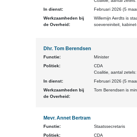
Coalitie
, aantal zetels
In dienst:
Februari 2026 (5 maan
Werkzaamheden bij
Willemijn Aerdts is s
de Overheid:
soevereiniteit, kabinet
Dhr. Tom Berendsen
Functie:
Minister
Politiek:
CDA
Coalitie
, aantal zetels
In dienst:
Februari 2026 (5 maan
Werkzaamheden bij
Tom Berendsen is mini
de Overheid:
Mevr. Annet Bertram
Functie:
Staatssecretaris
Politiek:
CDA