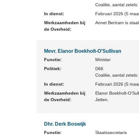
Coalitie
, aantal zetels
In dienst:
Februari 2026 (5 maan
Werkzaamheden bij
Annet Bertram is staat
de Overheid:
Mevr. Elanor Boekholt-O'Sullivan
Functie:
Minister
Politiek:
D66
Coalitie
, aantal zetels
In dienst:
Februari 2026 (5 maan
Werkzaamheden bij
Elanor Boekholt-O'Sull
de Overheid:
Jetten.
Dhr. Derk Boswijk
Functie:
Staatssecretaris