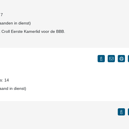
 7
aanden in dienst)
t Croll Eerste Kamerlid voor de BBB.
ls: 14
aand in dienst)